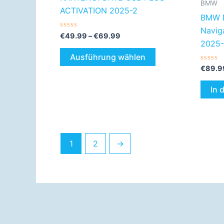
der
BMW
ACTIVATION 2025-2
Produktseite
BMW N
gewählt
Navig
Bewertet
€
49.99
–
€
69.99
werden
mit
2025-
0
von
Ausführung wählen
5
Bewer
€
89.9
mit
0
von
In 
5
1
2
→