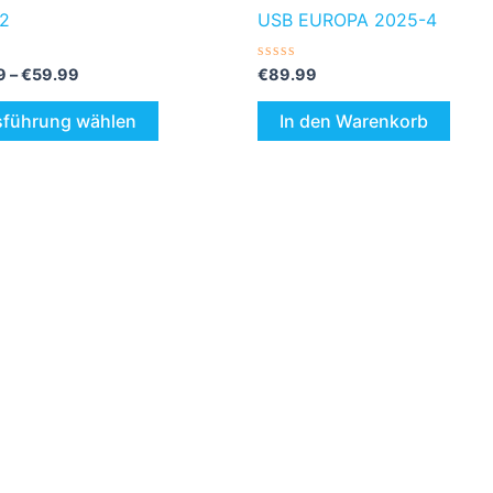
werden
2
USB EUROPA 2025-4
tet
Bewertet
9
–
€
59.99
€
89.99
mit
0
von
führung wählen
In den Warenkorb
5
Preisspanne:
Di
€39.99
Pr
bis
€59.99
wei
me
Var
auf
Di
Op
kö
auf