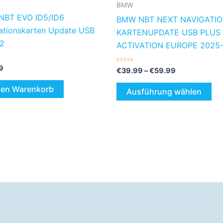
de
BMW
Pro
BT EVO ID5/ID6
BMW NBT NEXT NAVIGATI
ge
ationskarten Update USB
KARTENUPDATE USB PLUS
we
2
ACTIVATION EUROPE 2025-
tet
9
Bewertet
€
39.99
–
€
59.99
mit
0
den Warenkorb
von
Ausführung wählen
5