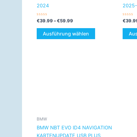
werden
2024
2025-
Bewertet
Bewer
€
39.99
–
€
59.99
€
39.9
mit
mit
0
0
von
von
Ausführung wählen
Aus
5
5
Preisspanne:
Dieses
€49.99
Produkt
bis
€69.99
weist
mehrere
Varianten
auf.
Die
Optionen
BMW
können
BMW NBT EVO ID4 NAVIGATION
auf
KARTENUPDATE USB PLUS