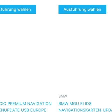
mit
0
von
führung wählen
Ausführung wählen
5
Preisspanne:
Dieses
€39.99
Produkt
bis
€59.99
weist
mehrere
Varianten
auf.
Die
Optionen
können
auf
der
BMW
Produktseite
CIC PREMIUM NAVIGATION
BMW MGU EI ID8
gewählt
ENUPDATE USB EUROPE
NAVIGATIONSKARTEN-UPD