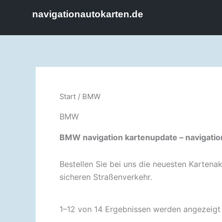
Zum
navigationautokarten.de
Inhalt
springen
Start
/ BMW
BMW
BMW navigation kartenupdate – navigati
Bestellen Sie bei uns die neuesten Kartena
sicheren Straßenverkehr.
1–12 von 14 Ergebnissen werden angezeigt