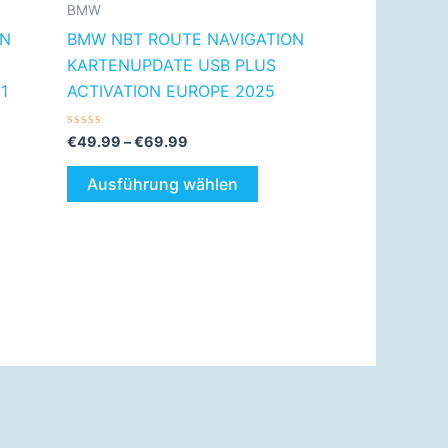
r
der
BMW
duktseite
Produktseite
ON
BMW NBT ROUTE NAVIGATION
wählt
gewählt
KARTENUPDATE USB PLUS
rden
werden
1
ACTIVATION EUROPE 2025
Bewertet
€
49.99
–
€
69.99
mit
0
von
Ausführung wählen
5