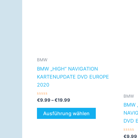
Preisspanne:
Dieses
€9.99
Produkt
bis
€19.99
weist
mehrere
Varianten
auf.
BMW
Die
BMW „HIGH“ NAVIGATION
Optionen
KARTENUPDATE DVD EUROPE
können
2020
auf
der
BMW
Bewertet
€
9.99
–
€
19.99
Produktseite
mit
BMW 
0
gewählt
von
NAVI
Ausführung wählen
5
werden
DVD 
Bewer
€
9.99