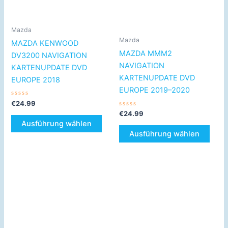
Die
Die
Optionen
Opti
Mazda
können
könn
Mazda
MAZDA KENWOOD
auf
auf
MAZDA MMM2
DV3200 NAVIGATION
der
der
NAVIGATION
KARTENUPDATE DVD
Produktseite
Produ
KARTENUPDATE DVD
EUROPE 2018
gewählt
gewä
EUROPE 2019–2020
werden
werd
Bewertet
€
24.99
mit
Bewertet
€
24.99
0
mit
von
Ausführung wählen
0
5
von
Ausführung wählen
5