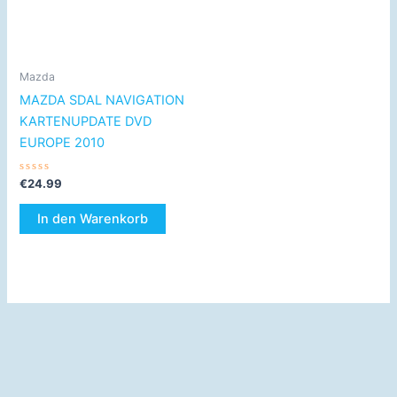
Mazda
MAZDA SDAL NAVIGATION
KARTENUPDATE DVD
EUROPE 2010
Bewertet
€
24.99
mit
0
von
In den Warenkorb
5