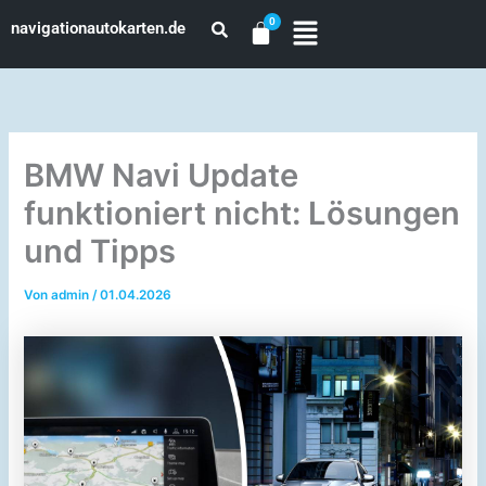
Zum
navigationautokarten.de
Inhalt
springen
BMW Navi Update
funktioniert nicht: Lösungen
und Tipps
Von
admin
/
01.04.2026