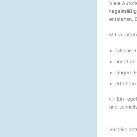
Viele Autofa
regelmäßig 
entstehen, 
Mit veraltet
falsche 
unnötig
längere F
erhöhten
👉 Ein reg
und schnell
Vorteile ak