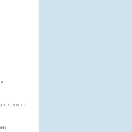
zu
te sinnvoll
ten