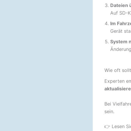
Dateien 
Auf SD-K
Im Fahrze
Gerät st
System n
Änderung
Wie oft sol
Experten e
aktualisier
Bei Vielfah
sein.
👉 Lesen Si