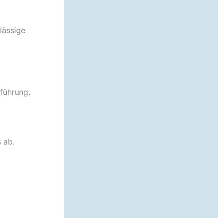
lässige
führung.
 ab.