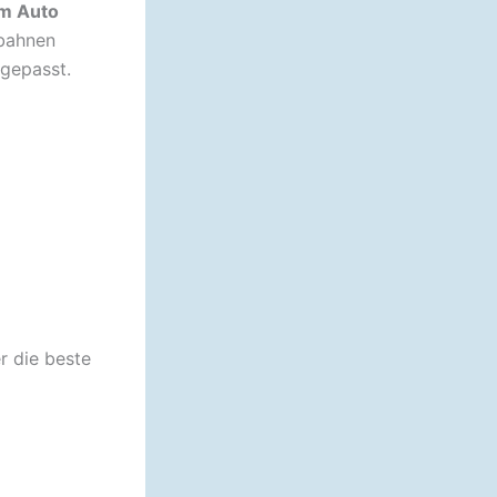
im Auto
obahnen
gepasst.
r die beste