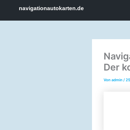
Zum
navigationautokarten.de
Inhalt
springen
Navig
Der k
Von
admin
/
25