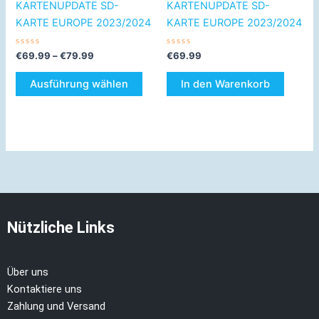
KARTENUPDATE SD-
KARTENUPDATE SD-
gewählt
KARTE EUROPE 2023/2024
KARTE EUROPE 2023/2024
werden
Bewertet
Bewertet
€
69.99
–
€
79.99
€
69.99
mit
mit
0
0
von
von
Ausführung wählen
In den Warenkorb
5
5
Nützliche Links
Über uns
Kontaktiere uns
Zahlung und Versand