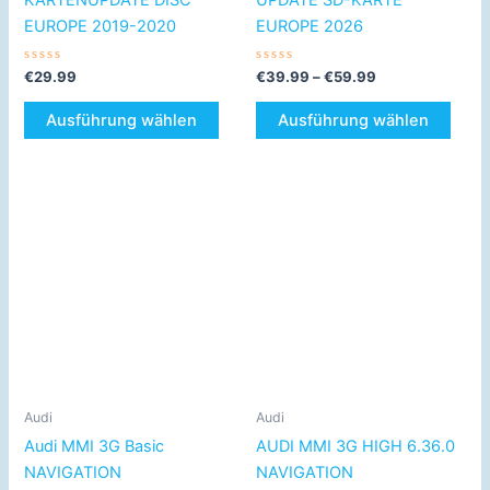
gewählt
gewä
EUROPE 2019-2020
EUROPE 2026
werden
werd
Bewertet
Bewertet
€
29.99
€
39.99
–
€
59.99
mit
mit
0
0
von
von
Ausführung wählen
Ausführung wählen
5
5
Preisspanne:
Dieses
€69.99
Produkt
bis
€79.99
weist
mehrere
Varianten
auf.
Die
Optionen
können
Audi
Audi
auf
Audi MMI 3G Basic
AUDI MMI 3G HIGH 6.36.0
der
NAVIGATION
NAVIGATION
Produktseite