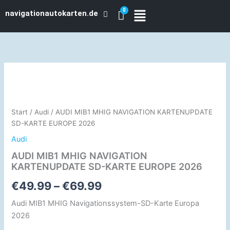
Zum
navigationautokarten.de
Inhalt
springen
AUDI
Preisspanne:
MIB1
MHIG
€49.99
NAVIGATION
bis
KARTENUPDATE
Start
/
Audi
/ AUDI MIB1 MHIG NAVIGATION KARTENUPDATE
SD-
SD-KARTE EUROPE 2026
€69.99
KARTE
Audi
EUROPE
2026
AUDI MIB1 MHIG NAVIGATION
Menge
KARTENUPDATE SD-KARTE EUROPE 2026
€
49.99
–
€
69.99
Audi MIB1 MHIG Navigationssystem-SD-Karte Europa
2026