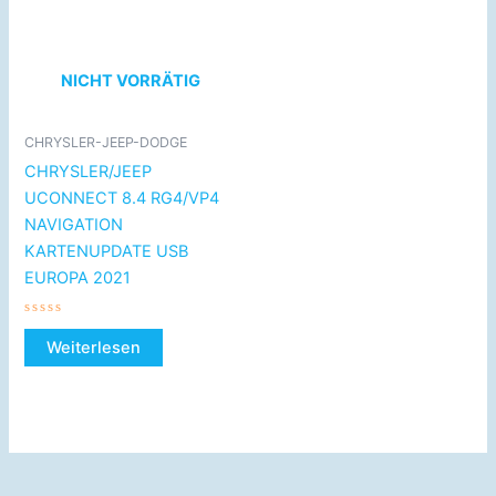
NICHT VORRÄTIG
CHRYSLER-JEEP-DODGE
CHRYSLER/JEEP
UCONNECT 8.4 RG4/VP4
NAVIGATION
KARTENUPDATE USB
EUROPA 2021
Bewertet
mit
Weiterlesen
0
von
5