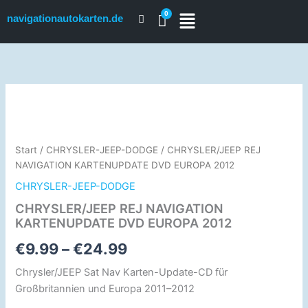
Zum
navigationautokarten.de
Inhalt
springen
CHRYSLER/JEEP
Preisspanne:
REJ
NAVIGATION
€9.99
KARTENUPDATE
bis
DVD
Start
/
CHRYSLER-JEEP-DODGE
/ CHRYSLER/JEEP REJ
EUROPA
NAVIGATION KARTENUPDATE DVD EUROPA 2012
€24.99
2012
CHRYSLER-JEEP-DODGE
Menge
CHRYSLER/JEEP REJ NAVIGATION
KARTENUPDATE DVD EUROPA 2012
€
9.99
–
€
24.99
Chrysler/JEEP Sat Nav Karten-Update-CD für
Großbritannien und Europa 2011–2012