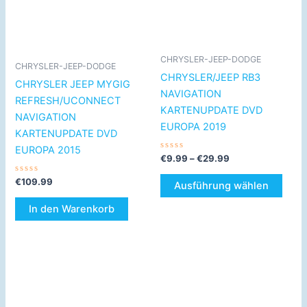
auf.
Die
Opti
CHRYSLER-JEEP-DODGE
könn
CHRYSLER-JEEP-DODGE
auf
CHRYSLER/JEEP RB3
CHRYSLER JEEP MYGIG
der
NAVIGATION
REFRESH/UCONNECT
Produ
KARTENUPDATE DVD
NAVIGATION
gewä
EUROPA 2019
KARTENUPDATE DVD
werd
EUROPA 2015
Bewertet
€
9.99
–
€
29.99
mit
0
Bewertet
€
109.99
von
Ausführung wählen
mit
5
0
von
In den Warenkorb
5