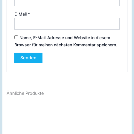
E-Mail
*
Name, E-Mail-Adresse und Website in diesem
Browser für meinen nächsten Kommentar speichern.
Ähnliche Produkte
Preisspanne:
Dies
€9.99
Prod
bis
€29.99
weist
mehr
Varia