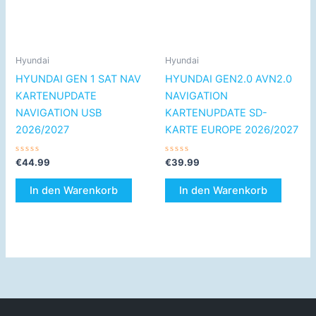
Hyundai
Hyundai
HYUNDAI GEN 1 SAT NAV
HYUNDAI GEN2.0 AVN2.0
KARTENUPDATE
NAVIGATION
NAVIGATION USB
KARTENUPDATE SD-
2026/2027
KARTE EUROPE 2026/2027
Bewertet
Bewertet
€
44.99
€
39.99
mit
mit
0
0
von
von
In den Warenkorb
In den Warenkorb
5
5