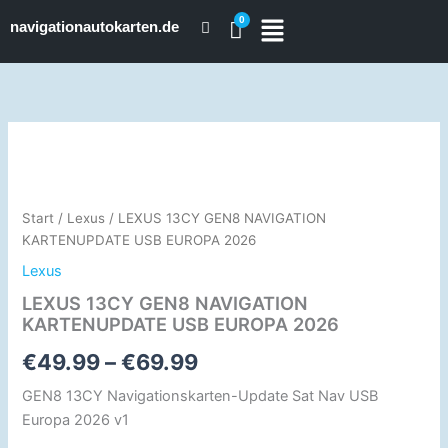
Zum
navigationautokarten.de
Inhalt
springen
LEXUS
Preisspanne:
13CY
GEN8
€49.99
NAVIGATION
bis
KARTENUPDATE
Start
/
Lexus
/ LEXUS 13CY GEN8 NAVIGATION
USB
KARTENUPDATE USB EUROPA 2026
€69.99
EUROPA
Lexus
2026
Menge
LEXUS 13CY GEN8 NAVIGATION
KARTENUPDATE USB EUROPA 2026
€
49.99
–
€
69.99
GEN8 13CY Navigationskarten-Update Sat Nav USB
Europa 2026 v1