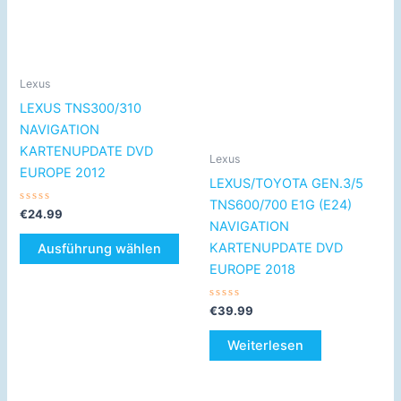
Produkt
weist
mehrere
Varianten
Lexus
auf.
LEXUS TNS300/310
Die
NAVIGATION
Optionen
KARTENUPDATE DVD
können
Lexus
EUROPE 2012
auf
LEXUS/TOYOTA GEN.3/5
der
TNS600/700 E1G (E24)
Bewertet
€
24.99
Produktseite
mit
NAVIGATION
0
gewählt
von
KARTENUPDATE DVD
Ausführung wählen
5
werden
EUROPE 2018
Bewertet
€
39.99
mit
0
von
Weiterlesen
5