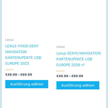
Dieses
Dies
€49.99
€49.99
Produkt
Prod
bis
bis
€69.99
weist
€69.99
weist
mehrere
mehr
Varianten
Varia
auf.
auf.
Die
Die
Lexus
Optionen
Opti
LEXUS 11HDD GEN7
können
könn
Lexus
NAVIGATION
auf
auf
Lexus GEN10 NAVIGATION
KARTENUPDATE USB
der
der
KARTENUPDATE USB
EUROPE 2023
Produktseite
Produ
EUROPE 2026 v1
gewählt
gewä
Bewertet
€
49.99
–
€
69.99
werden
werd
Bewertet
€
49.99
–
€
69.99
mit
mit
0
0
von
Ausführung wählen
von
Ausführung wählen
5
5
Dieses