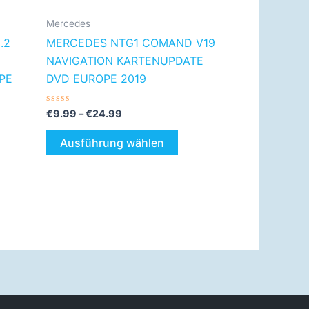
r
der
Mercedes
duktseite
Produktseite
.2
MERCEDES NTG1 COMAND V19
wählt
gewählt
NAVIGATION KARTENUPDATE
rden
werden
PE
DVD EUROPE 2019
Bewertet
€
9.99
–
€
24.99
mit
0
von
Ausführung wählen
5