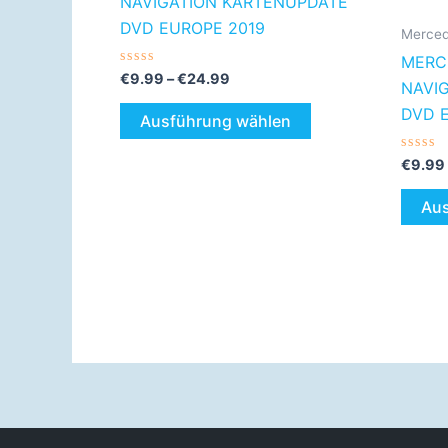
NAVIGATION KARTENUPDATE
der
DVD EUROPE 2019
Merce
Produktseite
MERC
gewählt
Bewertet
€
9.99
–
€
24.99
NAVI
mit
werden
0
DVD 
von
Ausführung wählen
5
Bewer
€
9.99
mit
0
von
Aus
5