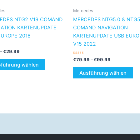
der
de
des
Mercedes
Produktseite
Pro
EDES NTG2 V19 COMAND
MERCEDES NTG5.0 & NTG5
gewählt
ge
GATION KARTENUPDATE
COMAND NAVIGATION
werden
we
EUROPE 2018
KARTENUPDATE USB EURO
V15 2022
tet
–
€
29.99
Bewertet
€
79.99
–
€
99.99
mit
führung wählen
0
von
Ausführung wählen
5