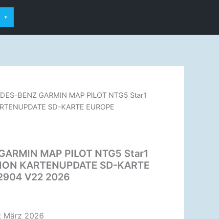
DES-BENZ GARMIN MAP PILOT NTG5 Star1
KARTENUPDATE SD-KARTE EUROPE
ARMIN MAP PILOT NTG5 Star1
TION KARTENUPDATE SD-KARTE
904 V22 2026
g: März 2026