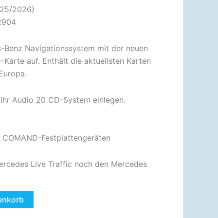
025/2026)
2904
s-Benz Navigationssystem mit der neuen
arte auf. Enthält die aktuellsten Karten
 Europa.
n Ihr Audio 20 CD-System einlegen.
t
it COMAND-Festplattengeräten
ercedes Live Traffic noch den Mercedes
enkorb