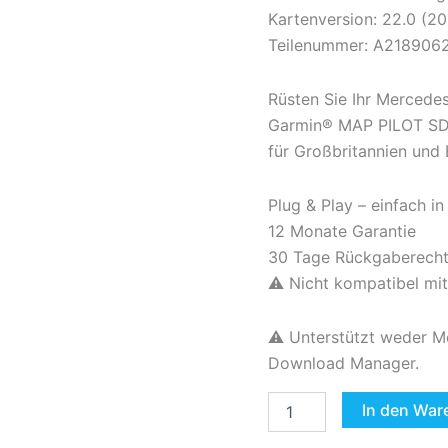
EUROPE
Kartenversion: 22.0 (2
A2189062904
Teilenummer: A218906
V22
2026
Menge
Rüsten Sie Ihr Mercede
Garmin® MAP PILOT SD-K
für Großbritannien und
Plug & Play – einfach i
12 Monate Garantie
30 Tage Rückgaberech
⚠️ Nicht kompatibel m
⚠️ Unterstützt weder M
Download Manager.
In den War