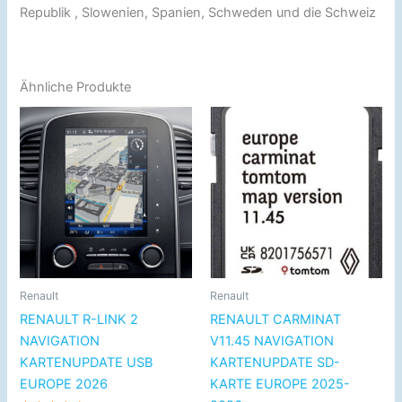
Republik , Slowenien, Spanien, Schweden und die Schweiz
Ähnliche Produkte
Preisspanne:
Dieses
€49.99
Produkt
bis
€79.99
weist
mehrere
Varianten
auf.
Die
Optionen
können
Renault
Renault
auf
RENAULT R-LINK 2
RENAULT CARMINAT
der
NAVIGATION
V11.45 NAVIGATION
Produktseite
KARTENUPDATE USB
KARTENUPDATE SD-
gewählt
EUROPE 2026
KARTE EUROPE 2025-
werden