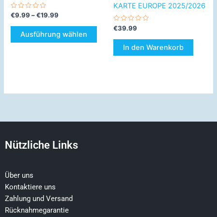
gewählt
KARTE EUROPE 2025/2026
werden
Bewertet
€
9.99
–
€
19.99
mit
0
Bewertet
€
39.99
von
mit
Ausführung wählen
5
0
von
In den Warenkorb
5
Nützliche Links
Über uns
Kontaktiere uns
Zahlung und Versand
Rücknahmegarantie