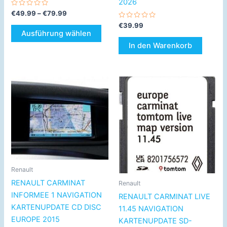
2026
Bewertet
€
49.99
–
€
79.99
mit
0
Bewertet
€
39.99
von
mit
Ausführung wählen
5
0
von
In den Warenkorb
5
Preisspanne:
Dieses
€9.99
Produkt
bis
€19.99
weist
mehrere
Varianten
auf.
Die
Optionen
Renault
können
RENAULT CARMINAT
Renault
auf
INFORMEE 1 NAVIGATION
RENAULT CARMINAT LIVE
der
KARTENUPDATE CD DISC
11.45 NAVIGATION
Produktseite
EUROPE 2015
KARTENUPDATE SD-