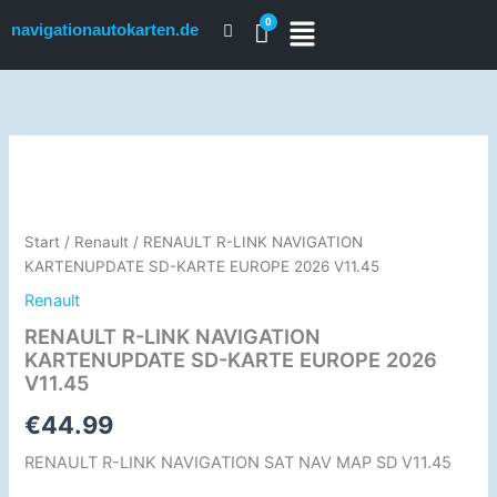
Zum
navigationautokarten.de
Inhalt
springen
RENAULT
R-
LINK
NAVIGATION
KARTENUPDATE
Start
/
Renault
/ RENAULT R-LINK NAVIGATION
SD-
KARTENUPDATE SD-KARTE EUROPE 2026 V11.45
KARTE
Renault
EUROPE
2026
RENAULT R-LINK NAVIGATION
V11.45
KARTENUPDATE SD-KARTE EUROPE 2026
Menge
V11.45
€
44.99
RENAULT R-LINK NAVIGATION SAT NAV MAP SD V11.45