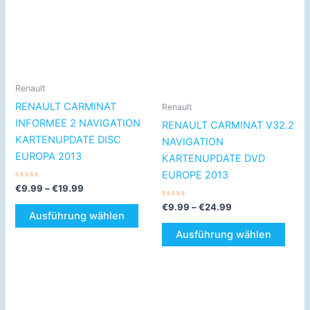
€19.99
weist
€24.99
weist
mehrere
mehr
Varianten
Varia
auf.
auf.
Die
Die
Optionen
Opti
Renault
können
könn
RENAULT CARMINAT
Renault
auf
auf
INFORMEE 2 NAVIGATION
RENAULT CARMINAT V32.2
der
der
KARTENUPDATE DISC
NAVIGATION
Produktseite
Produ
EUROPA 2013
KARTENUPDATE DVD
gewählt
gewä
EUROPE 2013
werden
werd
Bewertet
€
9.99
–
€
19.99
mit
0
Bewertet
€
9.99
–
€
24.99
von
mit
Ausführung wählen
5
0
von
Ausführung wählen
5
Preisspanne:
Dieses
€9.99
Produkt
bis