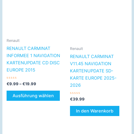
€19.99
weist
mehrere
Varianten
auf.
Die
Optionen
Renault
können
RENAULT CARMINAT
Renault
auf
INFORMEE 1 NAVIGATION
RENAULT CARMINAT
der
KARTENUPDATE CD DISC
V11.45 NAVIGATION
Produktseite
EUROPE 2015
KARTENUPDATE SD-
gewählt
KARTE EUROPE 2025-
werden
Bewertet
€
9.99
–
€
19.99
2026
mit
0
von
Ausführung wählen
5
Bewertet
€
39.99
mit
0
von
In den Warenkorb
5