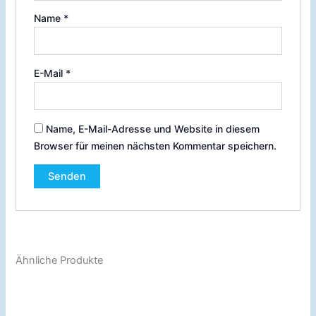
Name
*
E-Mail
*
Name, E-Mail-Adresse und Website in diesem
Browser für meinen nächsten Kommentar speichern.
Ähnliche Produkte
Preisspanne:
Preisspanne:
Dieses
Dies
€9.99
€9.99
Produkt
Prod
bis
bis