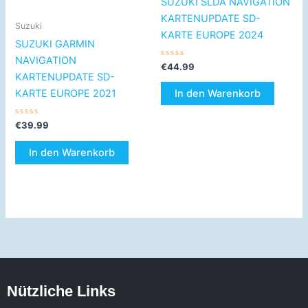
SUZUKI SLDA NAVIGATION
KARTENUPDATE SD-
Suzuki
KARTE EUROPE 2024
SUZUKI GARMIN
NAVIGATION
Bewertet
€
44.99
mit
KARTENUPDATE SD-
0
von
KARTE EUROPE 2021
In den Warenkorb
5
Bewertet
€
39.99
mit
0
von
In den Warenkorb
5
Nützliche Links