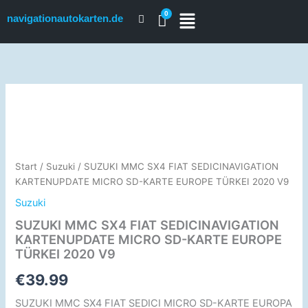
Zum
navigationautokarten.de
Inhalt
springen
SUZUKI
MMC
SX4
FIAT
SEDICINAVIGATION
KARTENUPDATE
Start
/
Suzuki
/ SUZUKI MMC SX4 FIAT SEDICINAVIGATION
MICRO
KARTENUPDATE MICRO SD-KARTE EUROPE TÜRKEI 2020 V9
SD-
Suzuki
KARTE
EUROPE
SUZUKI MMC SX4 FIAT SEDICINAVIGATION
TÜRKEI
KARTENUPDATE MICRO SD-KARTE EUROPE
2020
TÜRKEI 2020 V9
V9
Menge
€
39.99
SUZUKI MMC SX4 FIAT SEDICI MICRO SD-KARTE EUROPA