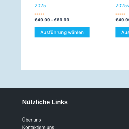
werden
2025
2025v
Bewertet
Bewer
€
49.99
–
€
69.99
€
49.9
mit
mit
0
0
von
von
Ausführung wählen
Aus
5
5
Nützliche Links
Über uns
Kontaktiere uns