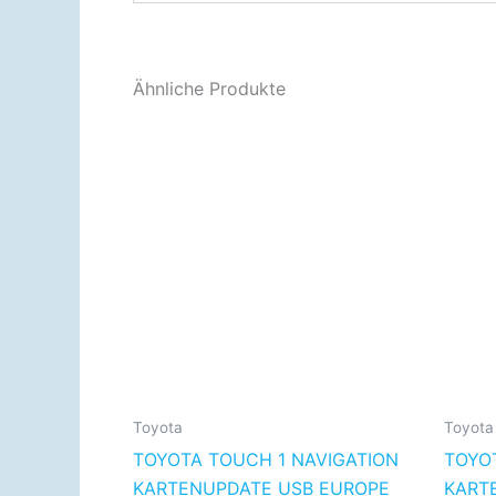
Ähnliche Produkte
Preisspanne:
Dieses
€49.99
Produkt
bis
€69.99
weist
mehrere
Varianten
auf.
Die
Optionen
können
auf
der
Toyota
Toyota
Produktseite
TOYOTA TOUCH 1 NAVIGATION
TOYO
gewählt
KARTENUPDATE USB EUROPE
KART