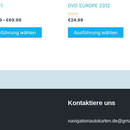
werden
we
1
DVD EUROPE 2012
tet
Bewertet
9
–
€
69.99
€
24.99
mit
0
von
führung wählen
Ausführung wählen
5
Kontaktiere uns
navigationautokarten.de@gma