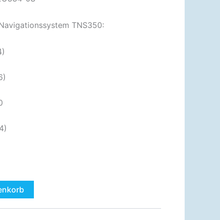
 Navigationssystem TNS350:
4)
6)
0
4)
enkorb